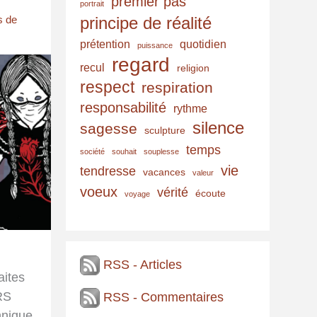
premier pas
portrait
principe de réalité
s de
prétention
quotidien
puissance
regard
recul
religion
respect
respiration
responsabilité
rythme
silence
sagesse
sculpture
temps
société
souhait
souplesse
vie
tendresse
vacances
valeur
voeux
vérité
écoute
voyage
RSS - Articles
aites
ERS
RSS - Commentaires
nique,