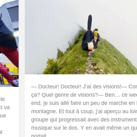
— Docteur! Docteur! J’ai des visions!— C
ça? Quel genre de visions?— Ben… ce we
cle
end, je suis allé faire un peu de marche en
ci va
montagne. Et tout à coup, j’ai aperçu au loi
que
groupe qui progressait avec des instrument
musique sur le dos. Y en avait même un qu
nt
portait