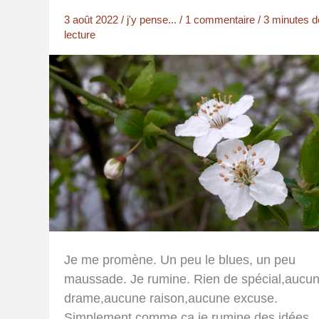
3 août 2022
/
j'y pense...
/
1 commentaire
/
3 minutes d
lecture
Je me promène. Un peu le blues, un peu
maussade. Je rumine. Rien de spécial,aucu
drame,aucune raison,aucune excuse.
Simplement,comme ça,je rumine des idées