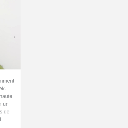
omment
ek-
 haute
n un
s de
i