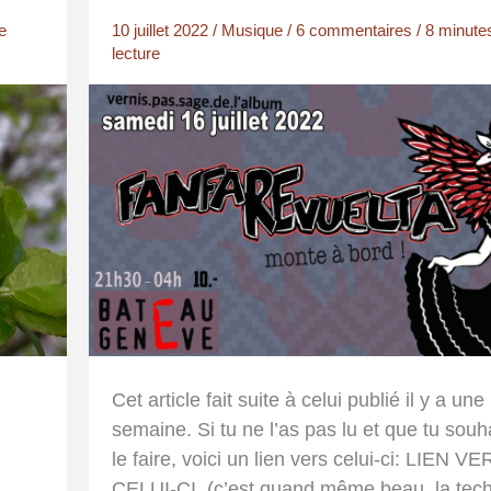
e
10 juillet 2022
/
Musique
/
6 commentaires
/
8 minute
lecture
Cet article fait suite à celui publié il y a une
semaine. Si tu ne l’as pas lu et que tu souh
n
le faire, voici un lien vers celui-ci: LIEN V
CELUI-CI. (c’est quand même beau, la tech
…