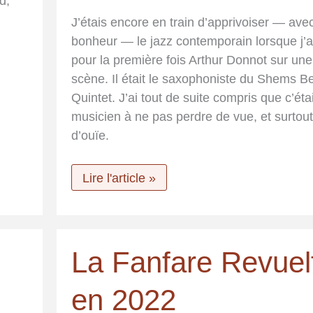
d,
J’étais encore en train d’apprivoiser — ave
bonheur — le jazz contemporain lorsque j’a
pour la première fois Arthur Donnot sur une
scène. Il était le saxophoniste du Shems B
Quintet. J’ai tout de suite compris que c’éta
musicien à ne pas perdre de vue, et surtout
d’ouïe.
Apertura
Lire l'article »
–
Arthur
Donnot
l’intime
La Fanfare Revuel
en 2022