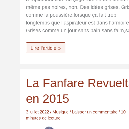
même pas noires, non. Des idées grises. Gr
comme la poussière,lorsque ça fait trop
longtemps que l’aspirateur est dans l’armoire
Grises comme un jour sans pain,sans faim,s
Ne
Lire l'article »
pas
retenir
un
sourire
La Fanfare Revuel
en 2015
3 juillet 2022
/
Musique
/
Laisser un commentaire
/
10
minutes de lecture