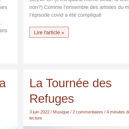
non?) Comme l’ensemble des artistes du 
ises
l’épisode covid a été compliqué
.
ans
La
Lire l'article »
Fanfare
Revuelta
en
2022
ta
La Tournée des
Refuges
3 juin 2022
/
Musique
/
2 commentaires
/
4 minutes d
lecture