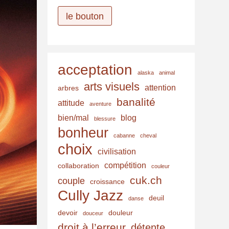
r
e
le bouton
s
s
e
acceptation
e
alaska
animal
-
arts visuels
attention
arbres
m
banalité
attitude
aventure
a
bien/mal
blog
blessure
i
bonheur
cabanne
cheval
l
choix
civilisation
compétition
collaboration
couleur
cuk.ch
couple
croissance
Cully Jazz
deuil
danse
devoir
douleur
douceur
droit à l’erreur
détente