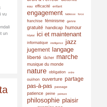
efficacité
eau
enfant
c
engagement
i vu
faiblesse
force
féminisme
franchise
genre
endali
gratuité
humour
handicap
ici et maintenant
it un
hôpital
jazz
informatique
intelligence
langage
jugement
marche
liberté
lâcher
musique du monde
nature
obligation
ordre
partage
ouverture
oui/non
pas-à-pas
ta
passage
patience
peine
peinture
philosophie
plaisir