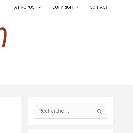
À PROPOS
COPYRIGHT ?
CONTACT
R
e
c
h