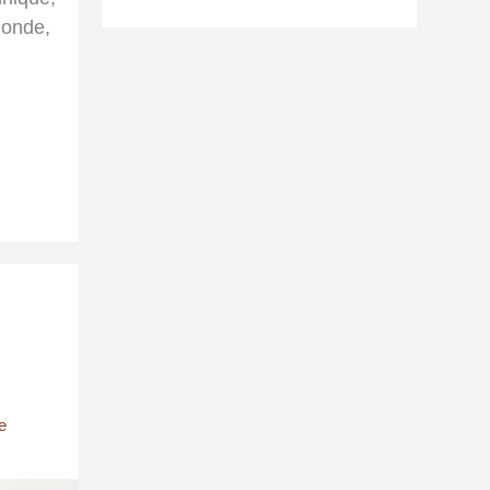
monde,
e