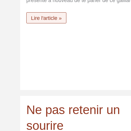
présente à nouveau de te parler de ce gaillar
Nicolas
Lire l'article »
Reymond,
entre
“La
Vallée”
et
l’Alaska
Ne pas retenir un
sourire