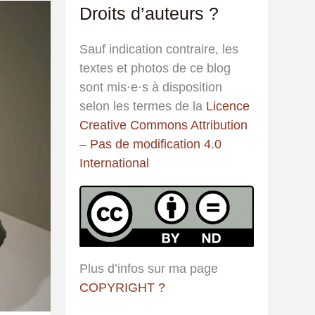
Droits d’auteurs ?
e
r
Sauf indication contraire, les
c
textes et photos de ce blog
h
sont mis·e·s à disposition
e
selon les termes de la
Licence
r
Creative Commons Attribution
– Pas de modification 4.0
:
International
Plus d’infos sur ma page
COPYRIGHT ?