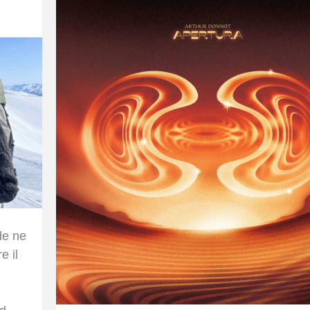
de ne
e il