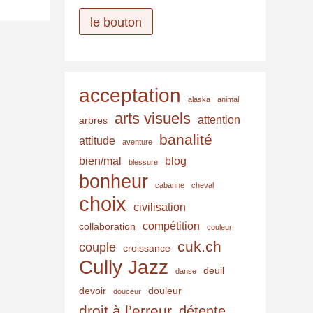
r
e
le bouton
s
s
e
acceptation
e
alaska
animal
-
arts visuels
attention
arbres
m
banalité
attitude
aventure
a
bien/mal
blog
blessure
i
bonheur
cabanne
cheval
l
choix
civilisation
compétition
collaboration
couleur
cuk.ch
couple
croissance
Cully Jazz
deuil
danse
devoir
douleur
douceur
droit à l’erreur
détente