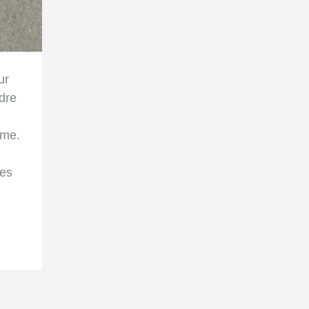
ur
ndre
aime.
Des