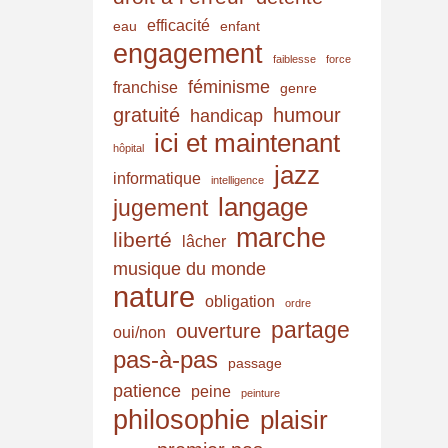
efficacité
eau
enfant
engagement
faiblesse
force
féminisme
franchise
genre
gratuité
humour
handicap
ici et maintenant
hôpital
jazz
informatique
intelligence
langage
jugement
marche
liberté
lâcher
musique du monde
nature
obligation
ordre
partage
ouverture
oui/non
pas-à-pas
passage
patience
peine
peinture
philosophie
plaisir