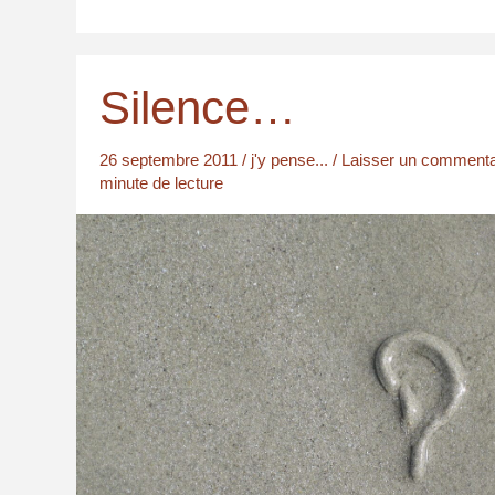
baobab
Silence…
26 septembre 2011
/
j'y pense...
/
Laisser un commenta
minute de lecture