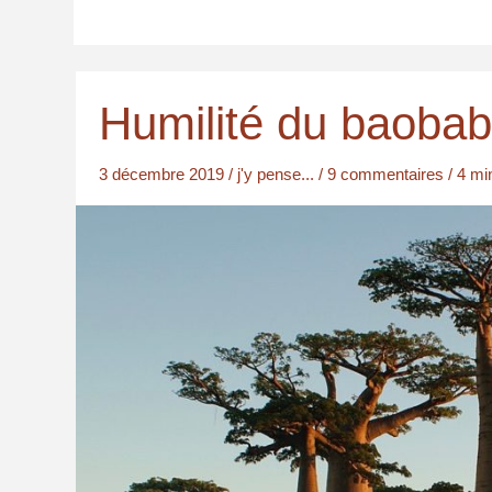
Humilité du baobab
3 décembre 2019
/
j'y pense...
/
9 commentaires
/
4 mi