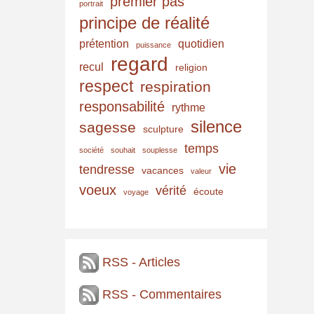
premier pas
portrait
principe de réalité
prétention
quotidien
puissance
regard
recul
religion
respect
respiration
responsabilité
rythme
silence
sagesse
sculpture
temps
société
souhait
souplesse
vie
tendresse
vacances
valeur
voeux
vérité
écoute
voyage
RSS - Articles
RSS - Commentaires