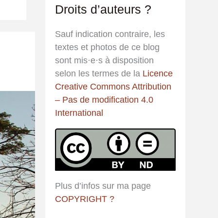
Droits d’auteurs ?
e
r
Sauf indication contraire, les
c
textes et photos de ce blog
h
sont mis·e·s à disposition
e
selon les termes de la
Licence
r
Creative Commons Attribution
– Pas de modification 4.0
:
International
Plus d’infos sur ma page
COPYRIGHT ?