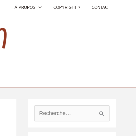
À PROPOS
COPYRIGHT ?
CONTACT
R
e
c
h