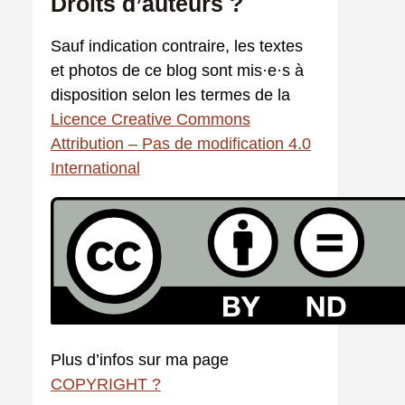
Droits d’auteurs ?
c
Sauf indication contraire, les textes
h
et photos de ce blog sont mis·e·s à
e
disposition selon les termes de la
r
Licence Creative Commons
Attribution – Pas de modification 4.0
:
International
Plus d’infos sur ma page
COPYRIGHT ?