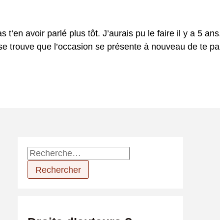
t’en avoir parlé plus tôt. J’aurais pu le faire il y a 5 ans
l se trouve que l’occasion se présente à nouveau de te pa
R
e
c
h
e
r