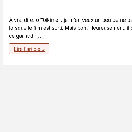
À vrai dire, ô Toikimeli, je m’en veux un peu de ne pas 
lorsque le film est sorti. Mais bon. Heureusement, i
ce gaillard, […]
Nicolas
Lire l'article »
Reymond,
entre
“La
Vallée”
et
l’Alaska