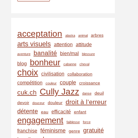
e
s
s
e
acceptation
arbres
e
alaska
animal
arts visuels
-
attention
attitude
banalité
m
bien/mal
aventure
blessure
bonheur
a
blog
cabanne
cheval
i
choix
civilisation
collaboration
l
couple
compétition
croissance
couleur
Cully Jazz
cuk.ch
deuil
danse
droit à l’erreur
devoir
douleur
douceur
détente
efficacité
eau
enfant
engagement
faiblesse
force
gratuité
féminisme
franchise
genre