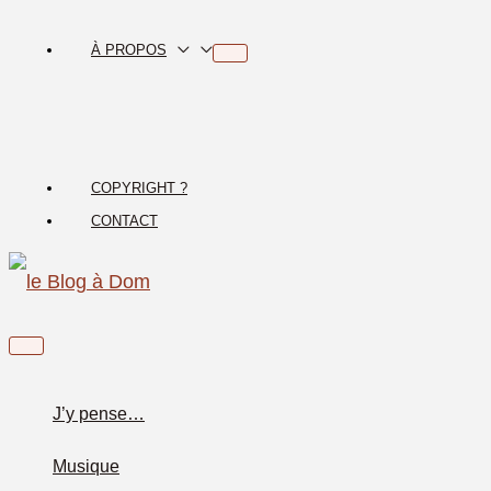
Aller
au
À PROPOS
contenu
COPYRIGHT ?
CONTACT
Menu
principal
J’y pense…
Musique