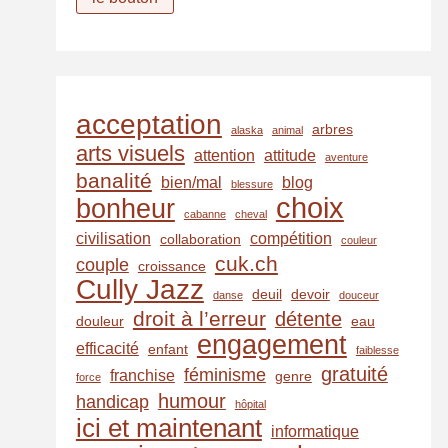
e
s
s
e
e
acceptation
arbres
alaska
animal
-
arts visuels
attention
attitude
m
aventure
banalité
bien/mal
blog
a
blessure
choix
bonheur
i
cabanne
cheval
l
civilisation
compétition
collaboration
couleur
cuk.ch
couple
croissance
Cully Jazz
deuil
devoir
danse
douceur
droit à l’erreur
détente
douleur
eau
engagement
efficacité
enfant
faiblesse
gratuité
féminisme
franchise
genre
force
humour
handicap
hôpital
ici et maintenant
informatique