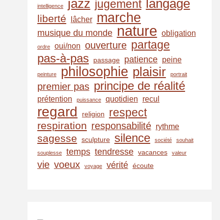
jazz
langage
jugement
intelligence
marche
liberté
lâcher
nature
musique du monde
obligation
partage
ouverture
oui/non
ordre
pas-à-pas
patience
peine
passage
philosophie
plaisir
peinture
portrait
principe de réalité
premier pas
prétention
quotidien
recul
puissance
regard
respect
religion
respiration
responsabilité
rythme
silence
sagesse
sculpture
société
souhait
temps
tendresse
vacances
souplesse
valeur
vie
voeux
vérité
écoute
voyage