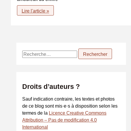
Philosopher
Lire l'article »
R
e
c
h
e
Droits d’auteurs ?
r
c
Sauf indication contraire, les textes et photos
h
de ce blog sont mis·e·s à disposition selon les
e
termes de la
Licence Creative Commons
r
Attribution – Pas de modification 4.0
International
: