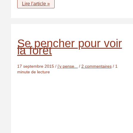
Autour
Lire l'article »
de
moi,
le
silence.
Se pencher pour voir
la forêt
17 septembre 2015
/
j'y pense...
/
2 commentaires
/
1
minute de lecture