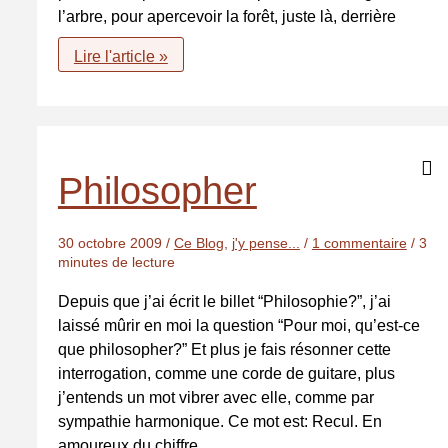
l’arbre, pour apercevoir la forêt, juste là, derrière
Se
Lire l'article »
pencher
pour
voir
la
forêt
Philosopher
30 octobre 2009
/
Ce Blog
,
j'y pense...
/
1 commentaire
/
3
minutes de lecture
Depuis que j’ai écrit le billet “Philosophie?”, j’ai
laissé mûrir en moi la question “Pour moi, qu’est-ce
que philosopher?” Et plus je fais résonner cette
interrogation, comme une corde de guitare, plus
j’entends un mot vibrer avec elle, comme par
sympathie harmonique. Ce mot est: Recul. En
amoureux du chiffre