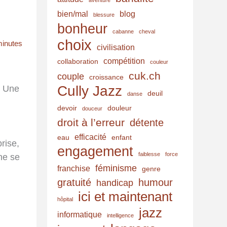
aventure
a
bien/mal
blog
blessure
i
bonheur
cabanne
cheval
l
choix
minutes
civilisation
compétition
collaboration
couleur
cuk.ch
couple
croissance
Cully Jazz
. Une
deuil
danse
devoir
douleur
douceur
droit à l’erreur
détente
efficacité
eau
enfant
rise,
engagement
faiblesse
force
 ne se
féminisme
franchise
genre
gratuité
humour
handicap
ici et maintenant
hôpital
jazz
informatique
intelligence