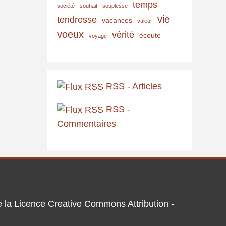
temps
société
souhait
souplesse
vie
tendresse
vacances
valeur
voeux
vérité
écoute
voyage
RSS - Articles
RSS -
Commentaires
de la Licence Creative Commons Attribution -