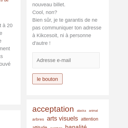
nouveau billet.
Cool, non?
Bien sûr, je te garantis de ne
t à 20
pas communiquer ton adresse
e
à Kikcesoit, ni à personne
e
d'autre !
mment
A
as
d
rouvé
r
e
le bouton
s
s
e
acceptation
e
alaska
animal
-
arts visuels
attention
arbres
m
banalité
attitude