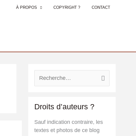
À PROPOS
COPYRIGHT ?
CONTACT
R
e
c
h
Droits d’auteurs ?
e
r
Sauf indication contraire, les
c
textes et photos de ce blog
h