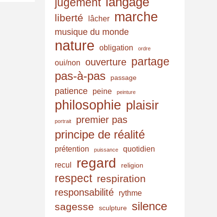
langage
jugement
marche
liberté
lâcher
musique du monde
nature
obligation
ordre
partage
ouverture
oui/non
pas-à-pas
passage
patience
peine
peinture
philosophie
plaisir
premier pas
portrait
principe de réalité
prétention
quotidien
puissance
regard
recul
religion
respect
respiration
responsabilité
rythme
silence
sagesse
sculpture