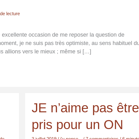
de lecture
ne excellente occasion de me reposer la question de
ment, je ne suis pas très optimiste, au sens habituel d
us allions vers le mieux ; même si […]
JE n’aime pas être
pris pour un ON
de
3 juillet 2019
/
j'y pense...
/
7 commentaires
/
6 minut