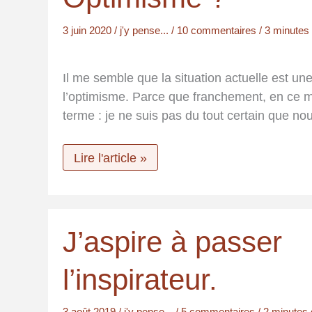
3 juin 2020
/
j'y pense...
/
10 commentaires
/
3 minutes 
Il me semble que la situation actuelle est u
l’optimisme. Parce que franchement, en ce mo
terme : je ne suis pas du tout certain que no
Optimisme ?
Lire l'article »
J’aspire à passer
l’inspirateur.
3 août 2019
/
j'y pense...
/
5 commentaires
/
2 minutes 