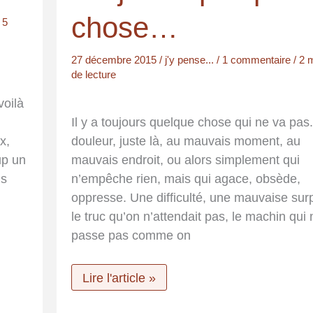
ON
chose…
/
5
27 décembre 2015
/
j'y pense...
/
1 commentaire
/
2 
de lecture
voilà
Il y a toujours quelque chose qui ne va pas
x,
douleur, juste là, au mauvais moment, au
up un
mauvais endroit, ou alors simplement qui
ns
n’empêche rien, mais qui agace, obsède,
oppresse. Une difficulté, une mauvaise surp
le truc qu’on n’attendait pas, le machin qui
passe pas comme on
Toujours
Lire l'article »
quelque
chose…