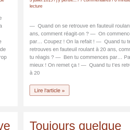
lecture
e
a
— Quand on se retrouve en fauteuil roulan
ans, comment réagit-on ? — On commenc
e
par… Coupez ! On la refait ! — Quand tu t
 de
retrouves en fauteuil roulant à 20 ans, co
trop
tu réagis ? — Ben tu commences par… P
mieux ! On remet ça ! — Quand tu t’es ret
à 20
JE
Lire l'article »
n’aime
pas
être
pris
pour
ive
Toujours quelque
un