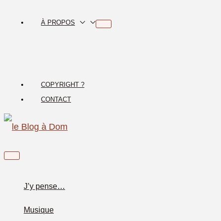
Aller
au
À PROPOS
contenu
COPYRIGHT ?
CONTACT
Menu
principal
J’y pense…
Musique