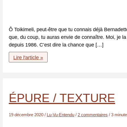
Ô Toikimeli, peut-être que tu connais déjà Bernadet
que, du coup, tu auras envie de connaître. Moi, je la
depuis 1986. C’est dire la chance que […]
Bernadette,
Lire l'article »
ou
la
nature
magnifiée
ÉPURE / TEXTURE
19 décembre 2020
/
Lu-Vu-Entendu
/
2 commentaires
/
3 minute