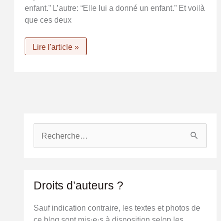
enfant.” L’autre: “Elle lui a donné un enfant.” Et voilà
que ces deux
Un
Lire l'article »
langage
d’un
autre
temps
R
e
c
h
e
Droits d’auteurs ?
r
c
Sauf indication contraire, les textes et photos de
h
ce blog sont mis·e·s à disposition selon les