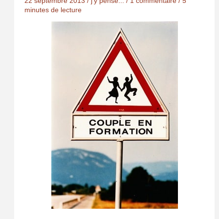
22 septembre 2013
/
j'y pense...
/
1 commentaire
/
5
minutes de lecture