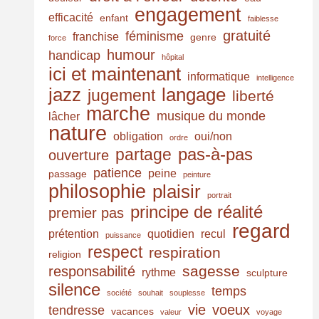
engagement
efficacité
enfant
faiblesse
gratuité
féminisme
franchise
genre
force
humour
handicap
hôpital
ici et maintenant
informatique
intelligence
jazz
langage
jugement
liberté
marche
musique du monde
lâcher
nature
obligation
oui/non
ordre
pas-à-pas
partage
ouverture
patience
peine
passage
peinture
philosophie
plaisir
portrait
principe de réalité
premier pas
regard
prétention
quotidien
recul
puissance
respect
respiration
religion
sagesse
responsabilité
rythme
sculpture
silence
temps
société
souhait
souplesse
vie
voeux
tendresse
vacances
valeur
voyage