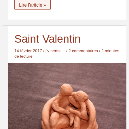
La
Lire l'article »
force
de
la
faiblesse
Saint Valentin
14 février 2017
/
j'y pense...
/
2 commentaires
/
2 minutes
de lecture