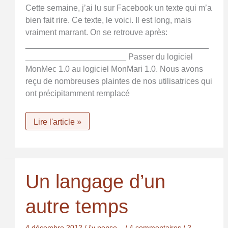
Cette semaine, j’ai lu sur Facebook un texte qui m’a
bien fait rire. Ce texte, le voici. Il est long, mais
vraiment marrant. On se retrouve après:
________________________________________
______________________ Passer du logiciel
MonMec 1.0 au logiciel MonMari 1.0. Nous avons
reçu de nombreuses plaintes de nos utilisatrices qui
ont précipitamment remplacé
MaNana
Lire l'article »
1.0
Un langage d’un
autre temps
4 décembre 2012
/
j'y pense...
/
4 commentaires
/
2