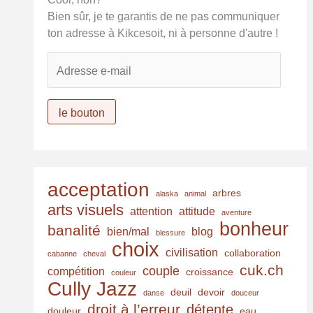
Bien sûr, je te garantis de ne pas communiquer
ton adresse à Kikcesoit, ni à personne d'autre !
A
d
r
e
le bouton
s
s
e
e
acceptation
arbres
-
alaska
animal
arts visuels
m
attention
attitude
aventure
bonheur
a
banalité
bien/mal
blog
blessure
i
choix
civilisation
collaboration
cabanne
cheval
l
cuk.ch
couple
compétition
croissance
couleur
Cully Jazz
deuil
devoir
danse
douceur
droit à l’erreur
détente
douleur
eau