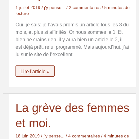
1 juillet 2019
/
j'y pense...
/
2 commentaires
/
5 minutes de
lecture
Oui, je sais: je t’avais promis un article tous les 3 du
mois, et plus si affinités. Or nous sommes le 1. Et
bien ne crains rien, il y aura bien un article le 3, il
est déjà prêt, relu, programmé. Mais aujourd’hui, j’ai
lu sur le site de l’excellent
Sexe,
Lire l'article »
genre
et
compétition
La grève des femmes
et moi.
18 juin 2019
/
j'y pense...
/
4 commentaires
/
4 minutes de