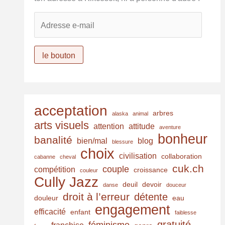
A
d
r
e
le bouton
s
s
e
e
acceptation
arbres
-
alaska
animal
arts visuels
m
attention
attitude
aventure
bonheur
a
banalité
bien/mal
blog
blessure
i
choix
civilisation
collaboration
cabanne
cheval
l
cuk.ch
couple
compétition
croissance
couleur
Cully Jazz
deuil
devoir
danse
douceur
droit à l’erreur
détente
douleur
eau
engagement
efficacité
enfant
faiblesse
gratuité
féminisme