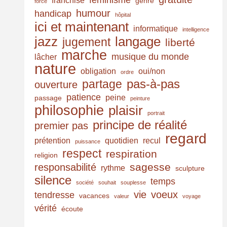
franchise
genre
force
humour
handicap
hôpital
ici et maintenant
informatique
intelligence
jazz
langage
jugement
liberté
marche
musique du monde
lâcher
nature
obligation
oui/non
ordre
pas-à-pas
partage
ouverture
patience
peine
passage
peinture
philosophie
plaisir
portrait
principe de réalité
premier pas
regard
prétention
quotidien
recul
puissance
respect
respiration
religion
sagesse
responsabilité
rythme
sculpture
silence
temps
société
souhait
souplesse
vie
voeux
tendresse
vacances
valeur
voyage
vérité
écoute