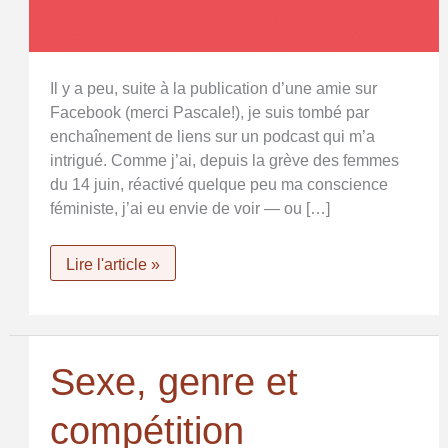
Il y a peu, suite à la publication d’une amie sur
Facebook (merci Pascale!), je suis tombé par
enchaînement de liens sur un podcast qui m’a
intrigué. Comme j’ai, depuis la grève des femmes
du 14 juin, réactivé quelque peu ma conscience
féministe, j’ai eu envie de voir — ou […]
Yesss,
Lire l'article »
le
féminisme
avec
3
S.
Sexe, genre et
compétition