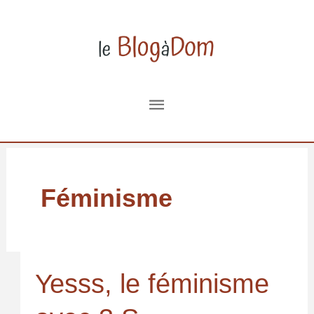
Aller
au
contenu
Menu
principal
Féminisme
Yesss, le féminisme