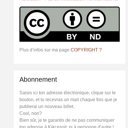
:
Plus d’infos sur ma page
COPYRIGHT ?
Abonnement
Saisis ici ton adresse électronique, clique sur le
bouton, et tu recevras un mail chaque fois que je
publierai un nouveau billet.
Cool, non?
Bien sûr, je te garantis de ne pas communiquer
ton adresse à Kikcesoit, ni à personne d'autre !