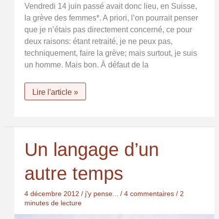
Vendredi 14 juin passé avait donc lieu, en Suisse,
la grève des femmes*. A priori, l’on pourrait penser
que je n’étais pas directement concerné, ce pour
deux raisons: étant retraité, je ne peux pas,
techniquement, faire la grève; mais surtout, je suis
un homme. Mais bon. À défaut de la
La
Lire l'article »
grève
des
femmes
et
moi.
Un langage d’un
autre temps
4 décembre 2012
/
j'y pense...
/
4 commentaires
/
2
minutes de lecture