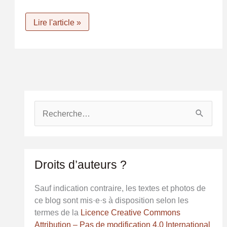
Un
Lire l'article »
langage
d’un
autre
temps
R
e
c
h
e
Droits d’auteurs ?
r
c
Sauf indication contraire, les textes et photos de
h
ce blog sont mis·e·s à disposition selon les
e
termes de la
Licence Creative Commons
r
Attribution – Pas de modification 4.0 International