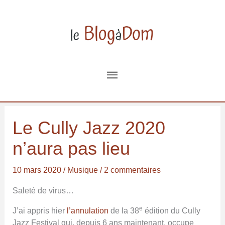
Aller
au
contenu
Menu
principal
Le Cully Jazz 2020
n’aura pas lieu
10 mars 2020
/
Musique
/
2 commentaires
Saleté de virus…
e
J’ai appris hier
l’annulation
de la 38
édition du Cully
Jazz Festival qui, depuis 6 ans maintenant, occupe