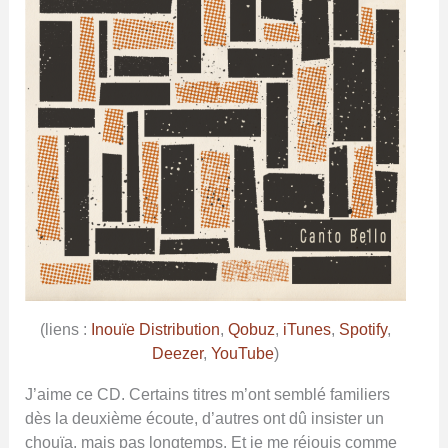
(liens :
Inouïe Distribution
,
Qobuz
,
iTunes
,
Spotify
,
Deezer
,
YouTube
)
J’aime ce CD. Certains titres m’ont semblé familiers
dès la deuxième écoute, d’autres ont dû insister un
chouïa, mais pas longtemps. Et je me réjouis comme