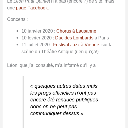
Le
Léon Phal Quintet
n’a pas (encore ?) de site, mais
une
page Facebook
.
Concerts :
10 janvier 2020 :
Chorus à Lausanne
10 février 2020 :
Duc des Lombards
à Paris
11 juillet 2020 :
Festival Jazz à Vienne
, sur la
scène du Théâtre Antique (rien qu’ça!)
Léon, que j’ai consulté, m’a informé qu’i
l y a
« quelques autres dates mais
les progs officielles n’ont pas
encore été rendues publiques
donc on ne peut pas
communiquer dessus ».