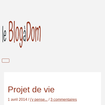
Aller
au
contenu
Menu
principal
Projet de vie
1 avril 2014
/
j'y pense...
/
3 commentaires