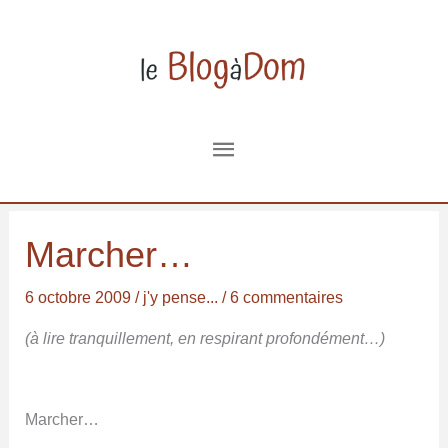
Aller
au
contenu
Menu
principal
Marcher…
6 octobre 2009
/
j'y pense...
/
6 commentaires
(à lire tranquillement, en respirant profondément…)
Marcher…