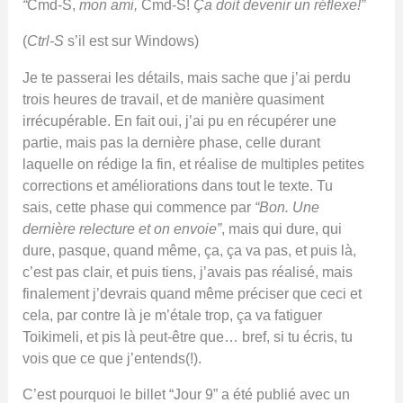
“
Cmd-S,
mon ami,
Cmd-S!
Ça doit devenir un réflexe!”
(
Ctrl-S
s’il est sur Windows)
Je te passerai les détails, mais sache que j’ai perdu
trois heures de travail, et de manière quasiment
irrécupérable. En fait oui, j’ai pu en récupérer une
partie, mais pas la dernière phase, celle durant
laquelle on rédige la fin, et réalise de multiples petites
corrections et améliorations dans tout le texte. Tu
sais, cette phase qui commence par
“Bon. Une
dernière relecture et on envoie”
, mais qui dure, qui
dure, pasque, quand même, ça, ça va pas, et puis là,
c’est pas clair, et puis tiens, j’avais pas réalisé, mais
finalement j’devrais quand même préciser que ceci et
cela, par contre là je m’étale trop, ça va fatiguer
Toikimeli, et pis là peut-être que… bref, si tu écris, tu
vois que ce que j’entends(!).
C’est pourquoi le billet “Jour 9” a été publié avec un