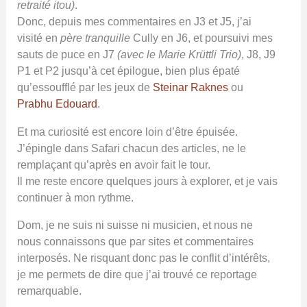
retraité itou)
.
Donc, depuis mes commentaires en J3 et J5, j’ai
visité en
père tranquille
Cully en J6, et poursuivi mes
sauts de puce en J7
(avec le Marie Krüttli Trio)
, J8, J9
P1 et P2 jusqu’à cet épilogue, bien plus épaté
qu’essoufflé par les jeux de
Steinar Raknes
ou
Prabhu Edouard
.
Et ma curiosité est encore loin d’être épuisée.
J’épingle dans Safari chacun des articles, ne le
remplaçant qu’après en avoir fait le tour.
Il me reste encore quelques jours à explorer, et je vais
continuer à mon rythme.
Dom, je ne suis ni suisse ni musicien, et nous ne
nous connaissons que par sites et commentaires
interposés. Ne risquant donc pas le conflit d’intérêts,
je me permets de dire que j’ai trouvé ce reportage
remarquable.