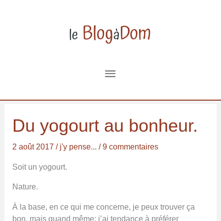
Aller
au
contenu
Menu
principal
Du yogourt au bonheur.
2 août 2017
/
j'y pense...
/
9 commentaires
Soit un yogourt.
Nature.
À la base, en ce qui me concerne, je peux trouver ça
bon, mais quand même: j’ai tendance à préférer