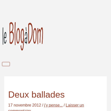
Aller
au
contenu
Menu
principal
Deux ballades
17 novembre 2012
/
j'y pense...
/
Laisser un
commentaire